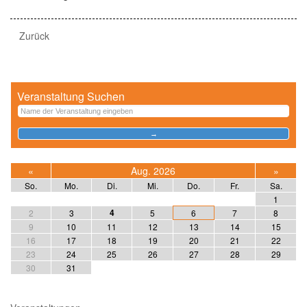
Zurück
Veranstaltung Suchen
«
Aug. 2026
»
So.
Mo.
Di.
Mi.
Do.
Fr.
Sa.
1
4
2
3
5
6
7
8
9
10
11
12
13
14
15
16
17
18
19
20
21
22
23
24
25
26
27
28
29
30
31