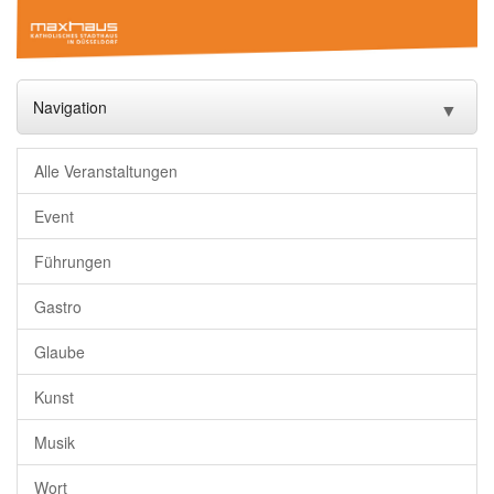
Navigation
▼
Start
Alle Veranstaltungen
Veranstaltungen
▼
Event
Führungen
Das Maxhaus
▼
Gastro
Vermietung
▼
Glaube
Gastronomie
Kunst
Downloads
Musik
Freundeskreis
Wort