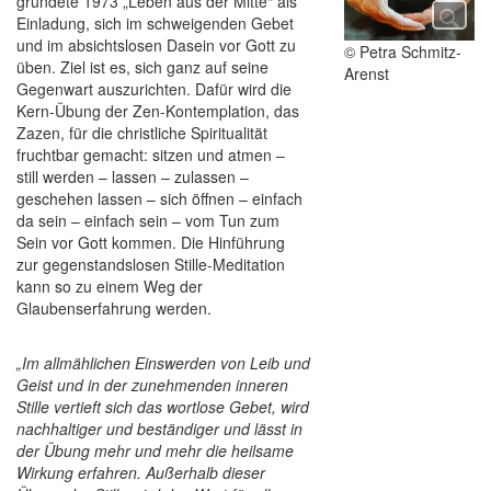
gründete 1973 „Leben aus der Mitte“ als
Einladung, sich im schweigenden Gebet
und im absichtslosen Dasein vor Gott zu
© Petra Schmitz-
üben. Ziel ist es, sich ganz auf seine
Arenst
Gegenwart auszurichten. Dafür wird die
Kern-Übung der Zen-Kontemplation, das
Zazen, für die christliche Spiritualität
fruchtbar gemacht: sitzen und atmen –
still werden – lassen – zulassen –
geschehen lassen – sich öffnen – einfach
da sein – einfach sein – vom Tun zum
Sein vor Gott kommen. Die Hinführung
zur gegenstandslosen Stille-Meditation
kann so zu einem Weg der
Glaubenserfahrung werden.
„Im allmählichen Einswerden von Leib und
Geist und in der zunehmenden inneren
Stille vertieft sich das wortlose Gebet, wird
nachhaltiger und beständiger und lässt in
der Übung mehr und mehr die heilsame
Wirkung erfahren. Außerhalb dieser