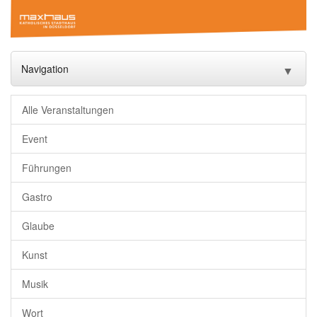
Navigation
▼
Start
Alle Veranstaltungen
Veranstaltungen
▼
Event
Führungen
Das Maxhaus
▼
Gastro
Vermietung
▼
Glaube
Gastronomie
Kunst
Downloads
Musik
Freundeskreis
Wort