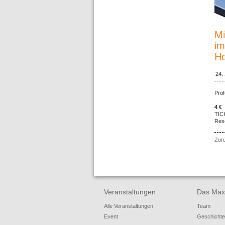
Mi
im
Ho
24.
Prof
4 €
TIC
Res
Zur
Veranstaltungen
Das Max
Alle Veranstaltungen
Team
Event
Geschichte