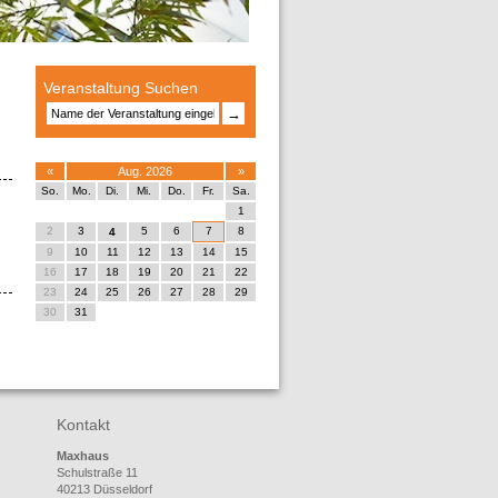
Veranstaltung Suchen
→
«
Aug. 2026
»
So.
Mo.
Di.
Mi.
Do.
Fr.
Sa.
1
2
3
5
6
7
8
4
9
10
11
12
13
14
15
16
17
18
19
20
21
22
23
24
25
26
27
28
29
30
31
Kontakt
Maxhaus
Schulstraße 11
40213 Düsseldorf