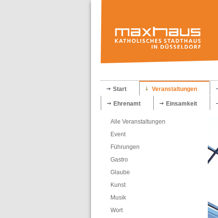
Start
Veranstaltungen
Ehrenamt
Einsamkeit
Alle Veranstaltungen
Event
Führungen
Gastro
Glaube
Kunst
Musik
Wort