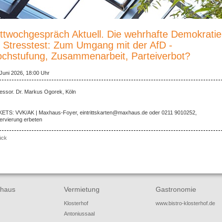
ttwochgespräch Aktuell. Die wehrhafte Demokratie
 Stresstest: Zum Umgang mit der AfD -
chstufung, Zusammenarbeit, Parteiverbot?
 Juni 2026, 18:00 Uhr
essor. Dr. Markus Ogorek, Köln
KETS: VVK/AK | Maxhaus-Foyer, eintrittskarten@maxhaus.de oder 0211 9010252,
ervierung erbeten
ück
haus
Vermietung
Gastronomie
Klosterhof
www.bistro-klosterhof.de
Antoniussaal