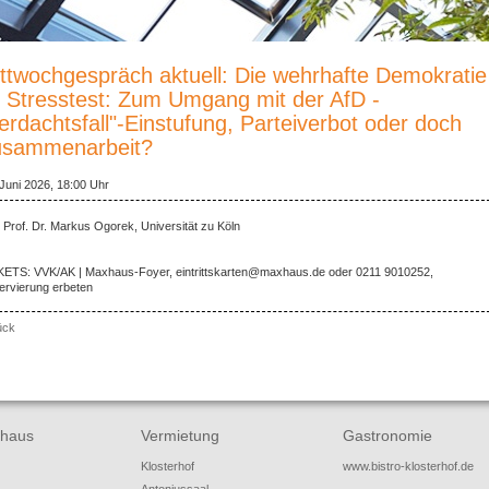
ttwochgespräch aktuell: Die wehrhafte Demokratie
 Stresstest: Zum Umgang mit der AfD -
erdachtsfall"-Einstufung, Parteiverbot oder doch
usammenarbeit?
 Juni 2026, 18:00 Uhr
 Prof. Dr. Markus Ogorek, Universität zu Köln
KETS: VVK/AK | Maxhaus-Foyer, eintrittskarten@maxhaus.de oder 0211 9010252,
ervierung erbeten
ück
haus
Vermietung
Gastronomie
Klosterhof
www.bistro-klosterhof.de