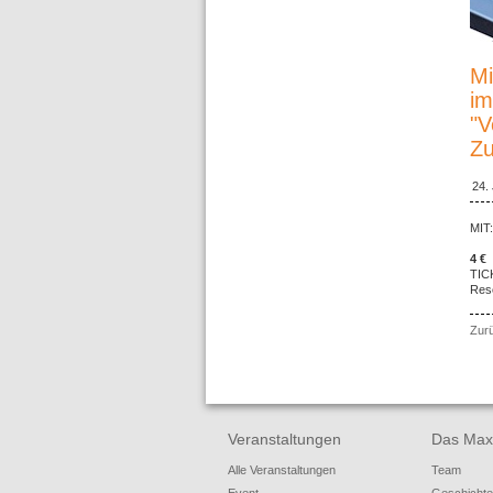
Mi
im
"V
Z
24.
MIT:
4 €
TIC
Res
Zur
Veranstaltungen
Das Max
Alle Veranstaltungen
Team