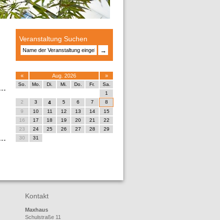
Veranstaltung Suchen
→
«
Aug. 2026
»
So.
Mo.
Di.
Mi.
Do.
Fr.
Sa.
1
2
3
5
6
7
8
4
9
10
11
12
13
14
15
16
17
18
19
20
21
22
23
24
25
26
27
28
29
30
31
Kontakt
Maxhaus
Schulstraße 11