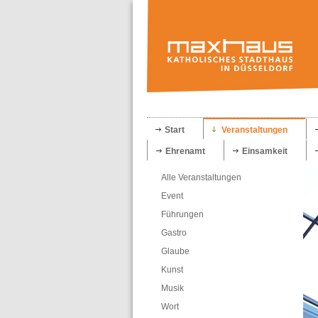
Start
Veranstaltungen
Ehrenamt
Einsamkeit
Alle Veranstaltungen
Event
Führungen
Gastro
Glaube
Kunst
Musik
Wort