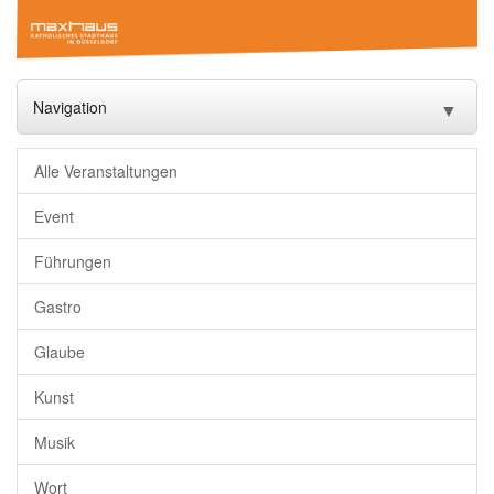
Navigation
▼
Start
Alle Veranstaltungen
Veranstaltungen
▼
Event
Führungen
Das Maxhaus
▼
Gastro
Vermietung
▼
Glaube
Gastronomie
Kunst
Downloads
Musik
Freundeskreis
Wort