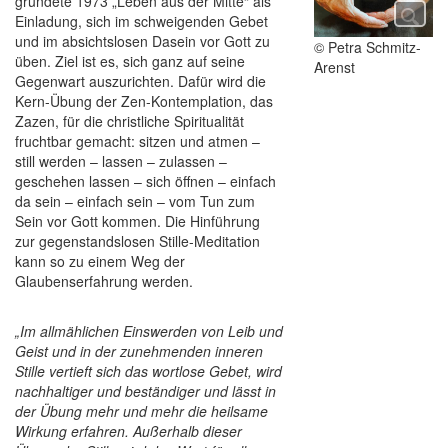
gründete 1973 „Leben aus der Mitte“ als
Einladung, sich im schweigenden Gebet
und im absichtslosen Dasein vor Gott zu
© Petra Schmitz-
üben. Ziel ist es, sich ganz auf seine
Arenst
Gegenwart auszurichten. Dafür wird die
Kern-Übung der Zen-Kontemplation, das
Zazen, für die christliche Spiritualität
fruchtbar gemacht: sitzen und atmen –
still werden – lassen – zulassen –
geschehen lassen – sich öffnen – einfach
da sein – einfach sein – vom Tun zum
Sein vor Gott kommen. Die Hinführung
zur gegenstandslosen Stille-Meditation
kann so zu einem Weg der
Glaubenserfahrung werden.
„Im allmählichen Einswerden von Leib und
Geist und in der zunehmenden inneren
Stille vertieft sich das wortlose Gebet, wird
nachhaltiger und beständiger und lässt in
der Übung mehr und mehr die heilsame
Wirkung erfahren. Außerhalb dieser