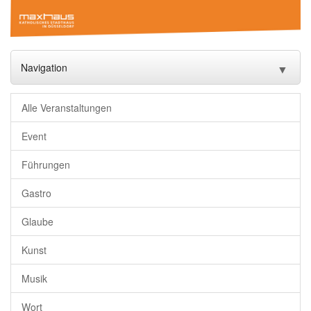
Navigation
▼
Start
Alle Veranstaltungen
Veranstaltungen
▼
Event
Führungen
Das Maxhaus
▼
Gastro
Vermietung
▼
Glaube
Gastronomie
Kunst
Downloads
Musik
Freundeskreis
Wort