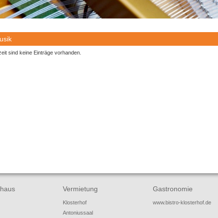
usik
eit sind keine Einträge vorhanden.
haus
Vermietung
Gastronomie
Klosterhof
www.bistro-klosterhof.de
Antoniussaal