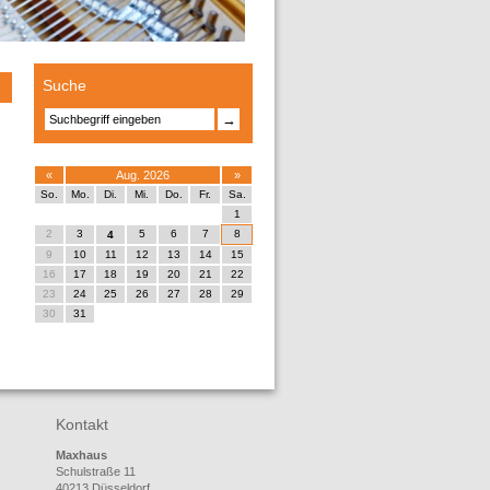
Suche
→
«
Aug. 2026
»
So.
Mo.
Di.
Mi.
Do.
Fr.
Sa.
1
2
3
5
6
7
8
4
9
10
11
12
13
14
15
16
17
18
19
20
21
22
23
24
25
26
27
28
29
30
31
Kontakt
Maxhaus
Schulstraße 11
40213 Düsseldorf