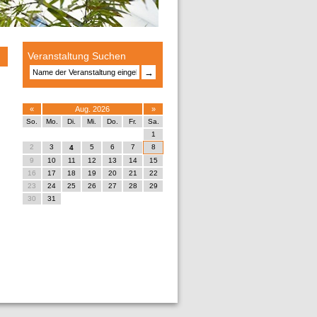
Veranstaltung Suchen
→
«
Aug. 2026
»
So.
Mo.
Di.
Mi.
Do.
Fr.
Sa.
1
2
3
5
6
7
8
4
9
10
11
12
13
14
15
16
17
18
19
20
21
22
23
24
25
26
27
28
29
30
31