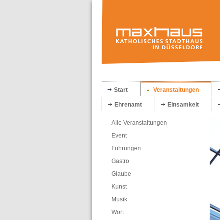
Start
Veranstaltungen
Ehrenamt
Einsamkeit
Alle Veranstaltungen
Event
Führungen
Gastro
Glaube
Kunst
Musik
Wort