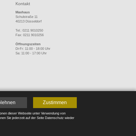
Kontakt
Maxhaus
Schulstraße 11
40213 Düsseldorf
Tel.: 0211 9010250
Fax: 0211 9010256
Öffnungszeiten
Di-Fr: 11:00 - 18:00 Uhr
Sa: 11:00 - 17:00 Uhr
lehnen
Zustimmen
tionen dieser Webseite unter Verwendung von
nnen Sie jederzeit auf der Seite Datenschutz wieder