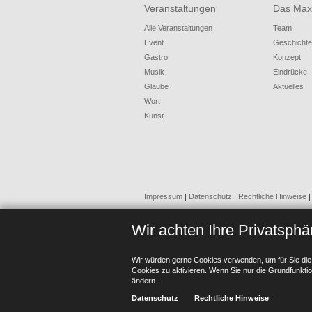
Veranstaltungen
Das Max
Alle Veranstaltungen
Team
Event
Geschichte
Gastro
Konzept
Musik
Eindrücke
Glaube
Aktuelles
Wort
Kunst
Impressum
|
Datenschutz
|
Rechtliche Hinweise
|
Wir achten Ihre Privatsphä
Wir würden gerne Cookies verwenden, um für Sie die
Cookies zu aktivieren. Wenn Sie nur die Grundfunktio
ändern.
Datenschutz
Rechtliche Hinweise