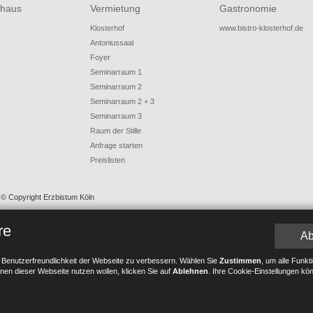
haus
Vermietung
Gastronomie
Klosterhof
www.bistro-klosterhof.de
Antoniussaal
Foyer
Seminarraum 1
Seminarraum 2
Seminarraum 2 + 3
Seminarraum 3
Raum der Stille
Anfrage starten
Preislisten
 © Copyright Erzbistum Köln
re
Ab
 Benutzerfreundlichkeit der Webseite zu verbessern. Wählen Sie
Zustimmen
, um alle Funk
nen dieser Webseite nutzen wollen, klicken Sie auf
Ablehnen
. Ihre Cookie-Einstellungen kö