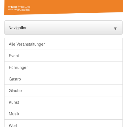
Navigation
▼
Start
Alle Veranstaltungen
Veranstaltungen
▼
Event
Führungen
Das Maxhaus
▼
Gastro
Vermietung
▼
Glaube
Gastronomie
Kunst
Downloads
Musik
Freundeskreis
Wort