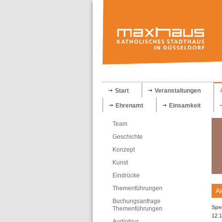
Start
Veranstaltungen
Ehrenamt
Einsamkeit
Team
Geschichte
Konzept
Kunst
Eindrücke
Themenführungen
Ak
Buchungsanfrage
Spe
Themenführungen
12.
Audiotour