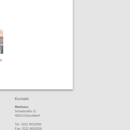
en
Kontakt
Maxhaus
Schulstraße 11
40213 Düsseldorf
Tel.: 0211 9010250
Fax: 0211 9010256