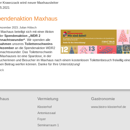
er Krawczack wird neuer Maxhausleiter
05.2021
endenaktion Maxhaus
Dezember 2023; Julian Höbsch
Maxhaus beteiligt sich mit einer Aktion
der
Spendenaktion „WDR 2
hnachtswunder“
. Wir spenden alle
nahmen
unseres
Toilettenschweins
Dezember
an die Spendenaktion WDR2
hnachtswunder. Das Toilettenschwein
Maxhauses ist eine Spardose, in der
cherinnen und Besucher im Maxhaus nach einem kostenlosen Toilettenbesuch freiwillig ein
nen Beitrag werfen können. Danke für Ihre Unterstützung!
ück
haus
Vermietung
Gastronomie
Klosterhof
www.bistro-klosterhof.de
Antoniussaal
Foyer
Seminarraum 1