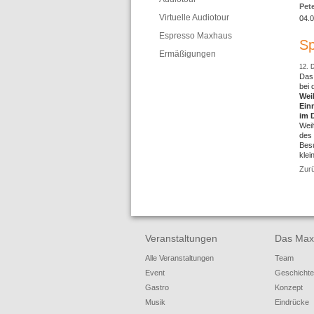
Pet
Virtuelle Audiotour
04.
Espresso Maxhaus
Sp
Ermäßigungen
12. 
Das 
bei 
Wei
Ein
im 
Wei
des 
Besu
klei
Zur
Veranstaltungen
Das Max
Alle Veranstaltungen
Team
Event
Geschichte
Gastro
Konzept
Musik
Eindrücke