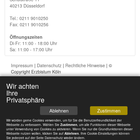
40213 Düsseldorf
Tel.: 0211 9010250
Fax: 0211 9010256
Öffnungszeiten
Di-Fr: 11:00 - 18:00 Uhr
Sa: 11:00 - 17:00 Uhr
Impressum
|
Datenschutz
|
Rechtliche Hinweise
| ©
Copyright Erzbistum Köln
Wir achten
Ihre
Privatsphäre
Ablehnen
Zustimmen
Wir würden gerne Cookies verwenden, um für Sie die Benutzerfreundlichkeit der
Webseite zu verbessern. Wählen Sie
Zustimmen
, um alle Funktionen dieser Webseite
unter Verwendung von Cookies zu aktivieren. Wenn Sie nur die Grundfunktionen dieser
Webseite nutzen wollen, klicken Sie auf
Ablehnen
. Ihre Cookie-Einstellungen können
Sie jederzeit auf der Seite Datenschutz wieder ändern.