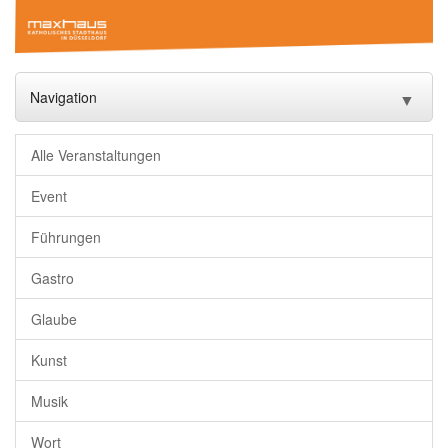
Navigation
▼
Start
Alle Veranstaltungen
Veranstaltungen
▼
Event
Führungen
Das Maxhaus
▼
Gastro
Vermietung
▼
Glaube
Gastronomie
Kunst
Downloads
Musik
Freundeskreis
Wort