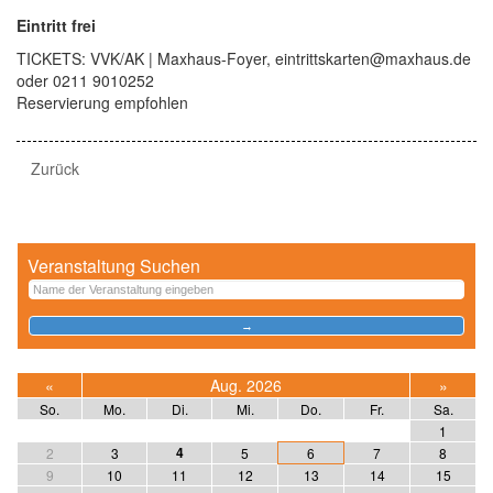
Eintritt frei
TICKETS: VVK/AK | Maxhaus-Foyer, eintrittskarten@maxhaus.de
oder 0211 9010252
Reservierung empfohlen
Zurück
Veranstaltung Suchen
«
Aug. 2026
»
So.
Mo.
Di.
Mi.
Do.
Fr.
Sa.
1
4
2
3
5
6
7
8
9
10
11
12
13
14
15